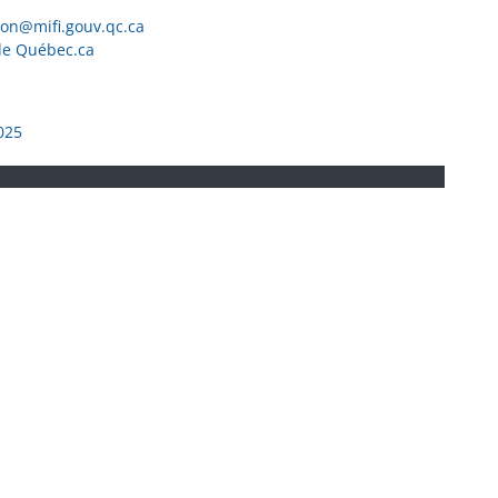
ion@mifi.gouv.qc.ca
de Québec.ca
025