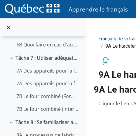
Passer au contenu principal
6A Contacter le 9-1-1 (Formulaire)
Apprendre le français
6A Contacter le 9-1-1 (Interactif)
6B Quoi faire en cas d'accident de travail (Formulaire)
Français de la tr
6B Quoi faire en cas d'accident de travail (Interactif)
9A Le harcèlem
Tâche 7 : Utiliser adéquatement l'équipement
Replier
7A Des appareils pour la fabrication du pain (Formulaire)
9A Le ha
7A Des appareils pour la fabrication du pain (Interactif)
9A Le har
7B Le four combiné (Formulaire)
Conditions d’
Cliquer le lien
TA
7B Le four combiné (Interactif)
Tâche 8 : Se familiariser avec le fonctionnement d'une entreprise
Replier
8A Le processus de fabrication d'un fromage (Formulaire)