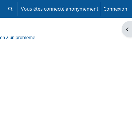
Vous êtes connecté anonymement
Connexion
Activer/désactiver la saisie de recherche
Ouv
tion à un problème