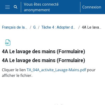
Passer au contenu principal
Vous êtes connecté
Connexion
Activer/désactiver la saisie de recherche
anonymement
Panneau latéral
Français de la transformation alimentaire
Général
Tâche 4 : Adopter de bonnes pratiques d'hygiène au travail
4A Le lavage des mains (Formulaire)
4A Le lavage des mains (Formulaire)
4A Le lavage des mains (Formulaire)
Conditions d’achèvement
Cliquer le lien
TA_04A_activite_Lavage-Mains.pdf
pour
afficher le fichier.