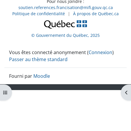
Pour nous joindre :
soutien.references.francisation@mifi.gouv.qc.ca
Politique de confidentialité
|
À propos de Québec.ca
© Gouvernement du Québec, 2025
Vous êtes connecté anonymement (
Connexion
)
Passer au thème standard
Fourni par
Moodle
Ouvrir l’index du cours
Ouv