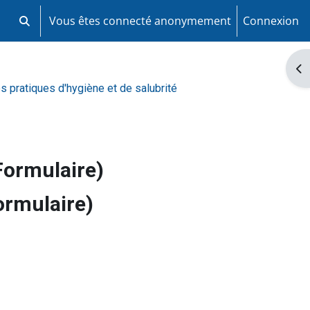
Vous êtes connecté anonymement
Connexion
Activer/désactiver la saisie de recherche
Ouv
s pratiques d'hygiène et de salubrité
(Formulaire)
ormulaire)