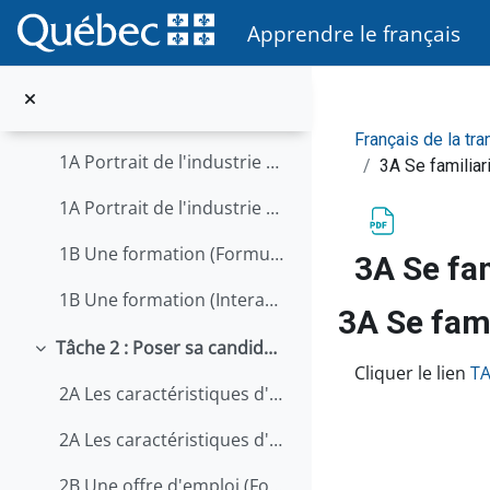
Passer au contenu principal
Glossaire transformation alimentaire
Apprendre le français
Questions-réponses
Tâche 1 : Découvrir le secteur de la transformation alimentaire
Replier
Français de la tr
1A Portrait de l'industrie du Québec (Formulaire)
3A Se familiar
1A Portrait de l'industrie du Québec (Interactif)
1B Une formation (Formulaire)
3A Se fam
1B Une formation (Interactif)
3A Se fami
Tâche 2 : Poser sa candidature à un poste
Replier
Conditions d’
Cliquer le lien
TA
2A Les caractéristiques d'un emploi (Formulaire)
2A Les caractéristiques d'un emploi (Interactif)
2B Une offre d'emploi (Formulaire)