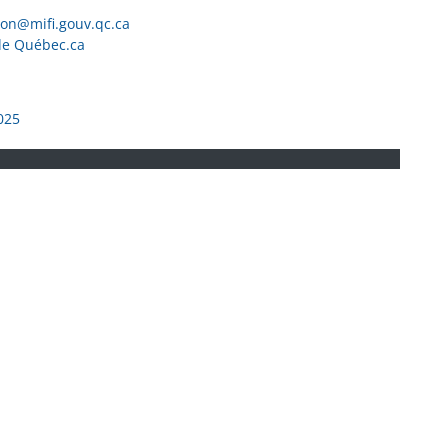
ion@mifi.gouv.qc.ca
de Québec.ca
025