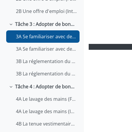
2B Une offre d'emploi (Interactif)
Tâche 3 : Adopter de bonnes pratiques d'hygiène et de salubrité
Replier
3A Se familiariser avec des instructions (Formulaire)
3A Se familiariser avec des instructions (Interactif)
3B La réglementation du MAPAQ (Formulaire)
3B La réglementation du MAPAQ (Interactif)
Tâche 4 : Adopter de bonnes pratiques d'hygiène au travail
Replier
4A Le lavage des mains (Formulaire)
4A Le lavage des mains (Interactif)
4B La tenue vestimentaire et les déplacements (Formulaire)