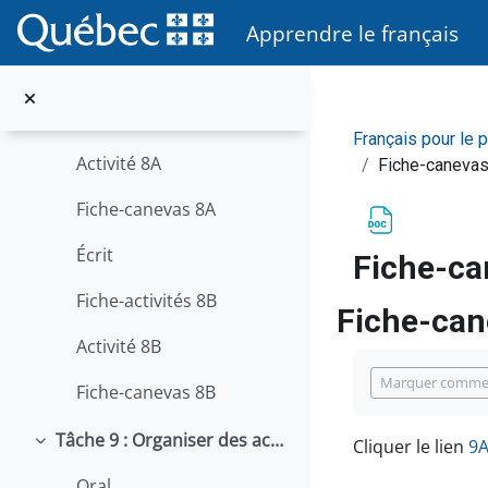
Passer au contenu principal
Tâche 8 : Réagir en cas d'urgence et réagir à une alarme
Apprendre le français
Replier
Oral
Fiche-activités 8A
Français pour le 
Activité 8A
Fiche-caneva
Fiche-canevas 8A
Écrit
Fiche-ca
Fiche-activités 8B
Fiche-can
Activité 8B
Conditions d’
Marquer comme
Fiche-canevas 8B
Tâche 9 : Organiser des activités pour les personnes âgées
Cliquer le lien
9A
Replier
Oral