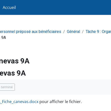
Accueil
personnel préposé aux bénéficiaires
Général
Tâche 9 : Orga
s 9A
nevas 9A
evas 9A
achèvement
 terminé
_Fiche_canevas.docx
pour afficher le fichier.