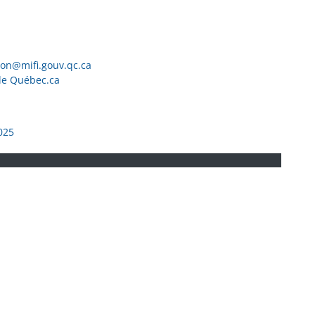
ion@mifi.gouv.qc.ca
de Québec.ca
025