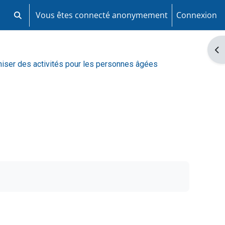
Vous êtes connecté anonymement
Connexion
Activer/désactiver la saisie de recherche
Ouv
niser des activités pour les personnes âgées