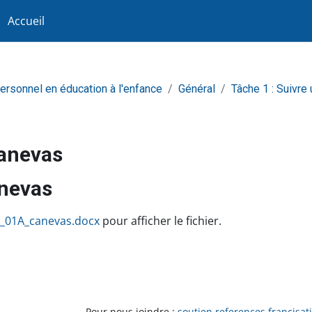
Accueil
personnel en éducation à l'enfance
Général
Tâche 1 : Suivre
anevas
nevas
achèvement
_01A_canevas.docx
pour afficher le fichier.
Pour nous joindre :
soutien.references.francisat