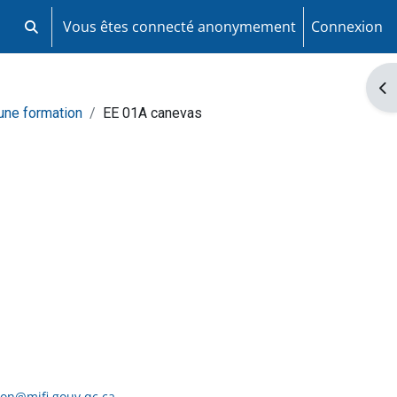
Vous êtes connecté anonymement
Connexion
Activer/désactiver la saisie de recherche
Ouv
 une formation
EE 01A canevas
ion@mifi.gouv.qc.ca