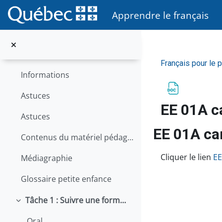
Passer au contenu principal
Général
Apprendre le français
Replier
Général
Présentation du matériel
Français pour le 
Informations
Astuces
EE 01A c
Astuces
EE 01A ca
Contenus du matériel pédagogique
Conditions d’
Cliquer le lien
EE
Médiagraphie
Glossaire petite enfance
Tâche 1 : Suivre une formation
Replier
Oral