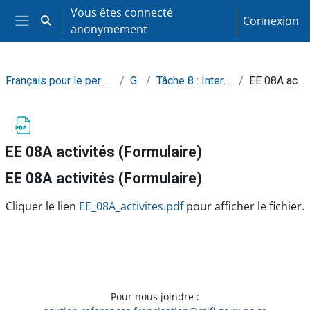
Passer au contenu principal
Vous êtes connecté
Connexion
Activer/désactiver la saisie de recherche
anonymement
Panneau latéral
Français pour le personnel en éducation à l'enfance
Général
Tâche 8 : Intervenir auprès des enfants
EE 08A activités (Formulaire)
EE 08A activités (Formulaire)
EE 08A activités (Formulaire)
Conditions d’achèvement
Cliquer le lien
EE_08A_activites.pdf
pour afficher le fichier.
Pour nous joindre :