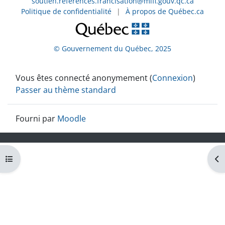
soutien.references.francisation@mifi.gouv.qc.ca
Politique de confidentialité
|
À propos de Québec.ca
© Gouvernement du Québec, 2025
Vous êtes connecté anonymement (
Connexion
)
Passer au thème standard
Fourni par
Moodle
Ouvrir l’index du cours
Ouv