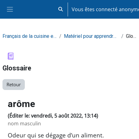
Passer au contenu principal
Vous êtes connecté anony
Activer/désactiver la saisie de recherc
Panneau latéral
Français de la cuisine et de la restauration
Matériel pour apprendre de façon autonome
Glossaire
Glossaire
Retour
arôme
(Éditer le: vendredi, 5 août 2022, 13:14)
nom masculin
Odeur qui se dégage d’un aliment.