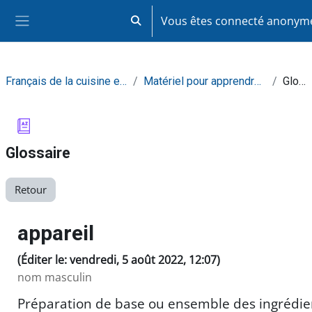
Passer au contenu principal
Vous êtes connecté anony
Activer/désactiver la saisie de recherc
Panneau latéral
Français de la cuisine et de la restauration
Matériel pour apprendre de façon autonome
Glossaire
Glossaire
Retour
appareil
(Éditer le: vendredi, 5 août 2022, 12:07)
nom masculin
Préparation de base ou ensemble des ingrédie