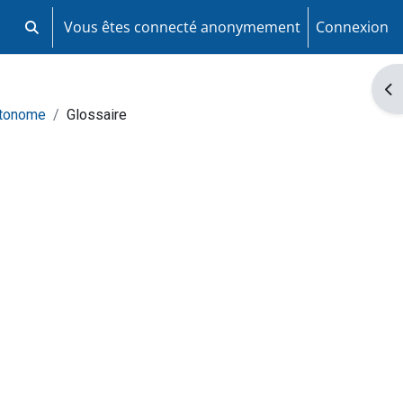
Vous êtes connecté anonymement
Connexion
Activer/désactiver la saisie de recherche
Ouv
utonome
Glossaire