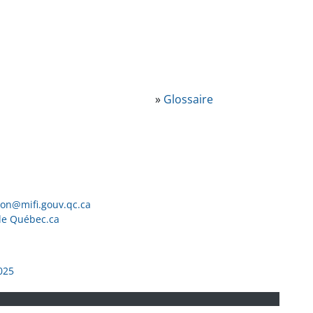
»
Glossaire
ion@mifi.gouv.qc.ca
de Québec.ca
025