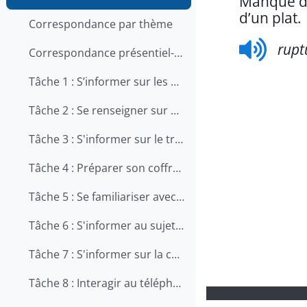
Manque d’
d’un plat.
Correspondance par thème
rupt
Correspondance présentiel-en ligne
Tâche 1 : S’informer sur les qualités et les compétences recherchées pour travailler en restauration
Tâche 2 : Se renseigner sur une offre d'emploi au téléphone
Tâche 3 : S'informer sur le travail en cuisine
Tâche 4 : Préparer son coffre d'outils
Tâche 5 : Se familiariser avec le métier d'aide-cuisinier
Tâche 6 : S'informer au sujet de la prévention des chutes au travail
Tâche 7 : S'informer sur la carrière de chef
Tâche 8 : Interagir au téléphone avec les clients