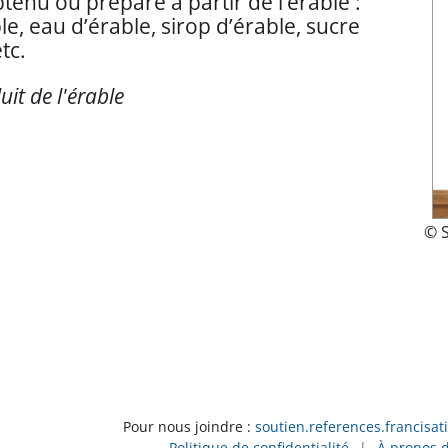
tenu ou préparé à partir de l’érable :
ble, eau d’érable, sirop d’érable, sucre
etc.
uit de l'érable
© 
Pour nous joindre :
soutien.references.francisat
Politique de confidentialité
|
À propos 