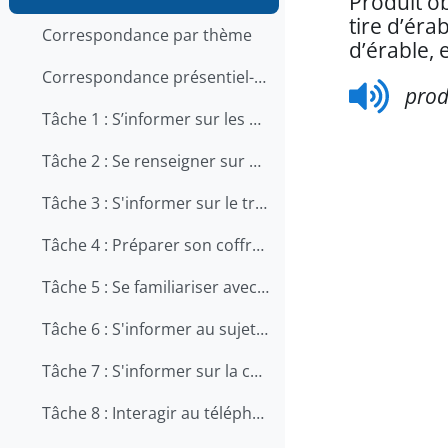
Produit ob
tire d’éra
Correspondance par thème
d’érable, 
Correspondance présentiel-en ligne
prod
Tâche 1 : S’informer sur les qualités et les compétences recherchées pour travailler en restauration
Tâche 2 : Se renseigner sur une offre d'emploi au téléphone
Tâche 3 : S'informer sur le travail en cuisine
Tâche 4 : Préparer son coffre d'outils
Tâche 5 : Se familiariser avec le métier d'aide-cuisinier
Tâche 6 : S'informer au sujet de la prévention des chutes au travail
Tâche 7 : S'informer sur la carrière de chef
Tâche 8 : Interagir au téléphone avec les clients