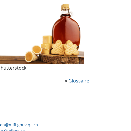
Shutterstock
»
Glossaire
ion@mifi.gouv.qc.ca
de Québec.ca