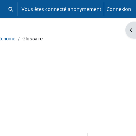
Vous êtes connecté anonymement
Connexion
Activer/désactiver la saisie de recherche
Ouv
utonome
Glossaire