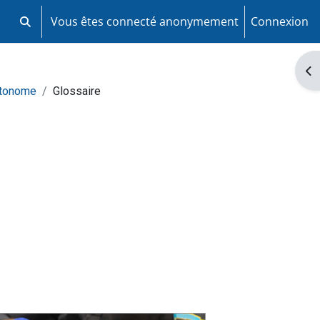
Vous êtes connecté anonymement
Connexion
Activer/désactiver la saisie de recherche
Ouv
utonome
Glossaire