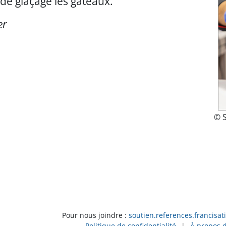
de glaçage les gâteaux.
er
© 
Pour nous joindre :
soutien.references.francisat
Politique de confidentialité
|
À propos 