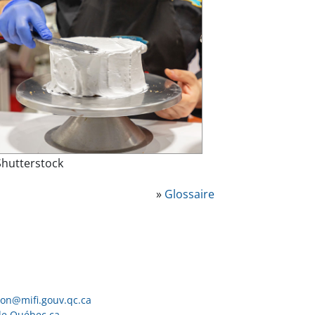
Shutterstock
»
Glossaire
ion@mifi.gouv.qc.ca
de Québec.ca