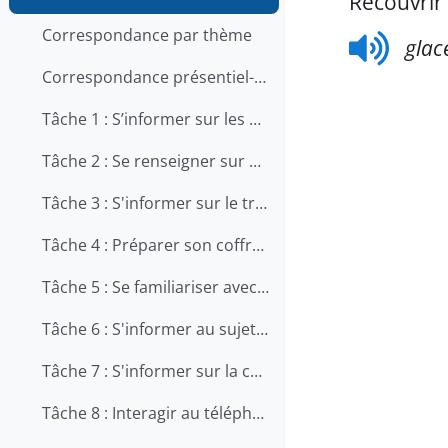
Recouvrir 
Correspondance par thème
glac
Correspondance présentiel-en ligne
Tâche 1 : S’informer sur les qualités et les compétences recherchées pour travailler en restauration
Tâche 2 : Se renseigner sur une offre d'emploi au téléphone
Tâche 3 : S'informer sur le travail en cuisine
Tâche 4 : Préparer son coffre d'outils
Tâche 5 : Se familiariser avec le métier d'aide-cuisinier
Tâche 6 : S'informer au sujet de la prévention des chutes au travail
Tâche 7 : S'informer sur la carrière de chef
Tâche 8 : Interagir au téléphone avec les clients