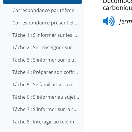
Décomposi
carboniqu
Correspondance par thème
ferm
Correspondance présentiel-en ligne
Tâche 1 : S’informer sur les qualités et les compétences recherchées pour travailler en restauration
Tâche 2 : Se renseigner sur une offre d'emploi au téléphone
Tâche 3 : S'informer sur le travail en cuisine
Tâche 4 : Préparer son coffre d'outils
Tâche 5 : Se familiariser avec le métier d'aide-cuisinier
Tâche 6 : S'informer au sujet de la prévention des chutes au travail
Tâche 7 : S'informer sur la carrière de chef
Tâche 8 : Interagir au téléphone avec les clients