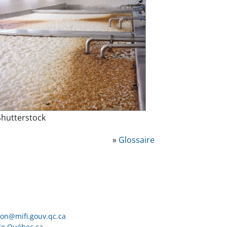
Shutterstock
»
Glossaire
ion@mifi.gouv.qc.ca
de Québec.ca