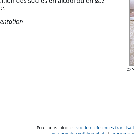
tion des sucres en alcool ou en gaz
e.
entation
© 
Pour nous joindre :
soutien.references.francisat
Politique de confidentialité
|
À propos 