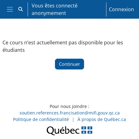
Passer au contenu principal
Vous êtes connecté
Connexion
Activer/désactiver la saisie de recherche
anonymement
Panneau latéral
Ce cours n’est actuellement pas disponible pour les
étudiants
Continuer
Pour nous joindre :
soutien.references.francisation@mifi.gouv.qc.ca
Politique de confidentialité
|
À propos de Québec.ca