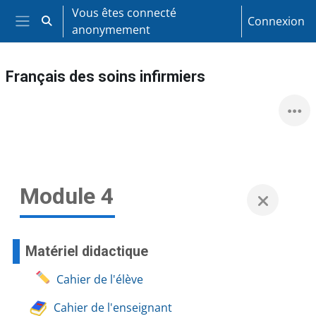
Passer au contenu principal
Vous êtes connecté
Connexion
Activer/désactiver la saisie de recherche
anonymement
Panneau latéral
Français des soins infirmiers
Module 4
Matériel didactique
Cahier de l'élève
Cahier de l'enseignant