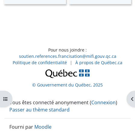
Pour nous joindre :
soutien.references.francisation@mifi.gouv.qc.ca
Politique de confidentialité
|
À propos de Québec.ca
© Gouvernement du Québec, 2025
Ouvrir l’index du cours
Ou
Vous êtes connecté anonymement (
Connexion
)
Passer au thème standard
Fourni par
Moodle