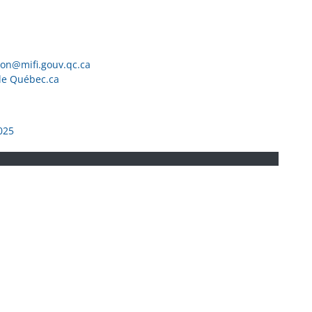
ion@mifi.gouv.qc.ca
de Québec.ca
025