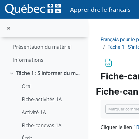
Passer au contenu principal
Apprendre le français
Général
Replier
Présentation du matériel
Français pour le 
Présentation du matériel
Tâche 1 : S'in
Informations
Tâche 1 : S'informer du métier de préposée ou préposé aux bénéficiaires
Fiche-ca
Replier
Oral
Fiche-can
Fiche-activités 1A
Conditions d’
Marquer comme
Activité 1A
Fiche-canevas 1A
Cliquer le lien
1B
Écrit