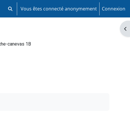
Vous êtes connecté anonymement
Connexion
Activer/désactiver la saisie de recherche
Ouv
che-canevas 1B