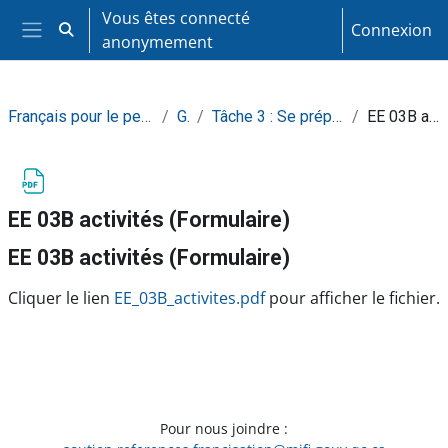
Passer au contenu principal
Vous êtes connecté
Connexion
Activer/désactiver la saisie de recherche
anonymement
Panneau latéral
Français pour le personnel en éducation à l'enfance
Général
Tâche 3 : Se préparer à une entrevue de sélection
EE 03B activités (Formulaire)
EE 03B activités (Formulaire)
EE 03B activités (Formulaire)
Conditions d’achèvement
Cliquer le lien
EE_03B_activites.pdf
pour afficher le fichier.
Pour nous joindre :