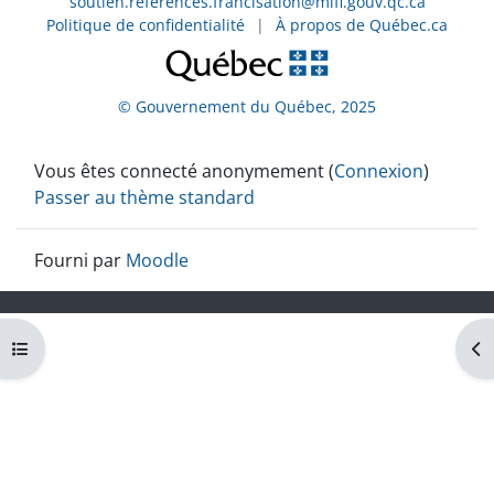
soutien.references.francisation@mifi.gouv.qc.ca
Politique de confidentialité
|
À propos de Québec.ca
© Gouvernement du Québec, 2025
Vous êtes connecté anonymement (
Connexion
)
Passer au thème standard
Fourni par
Moodle
Ouvrir l’index du cours
Ouv