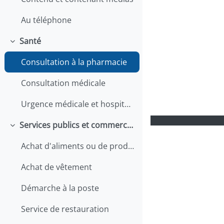
GE QA
Au téléphone
GE QA
GE QA
Santé
Replier
CA
Consultation à la pharmacie
GE QA
CA 
Consultation médicale
GE QA
GE QA
Urgence médicale et hospitalisation
CA 
Services publics et commerciaux
GE QA
Replier
CA QA
Achat d'aliments ou de produits d'entretien
GE QA
CA Q
Achat de vêtement
Démarche à la poste
Attentio
Service de restauration
SQ_A