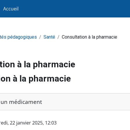
Accueil
vités pédagogiques
Santé
Consultation à la pharmacie
tion à la pharmacie
ion à la pharmacie
achèvement
r un médicament
le2 T7-A2
edi, 22 janvier 2025, 12:03
 Module2 T7-A2 Act2 s'informer sur un médicament