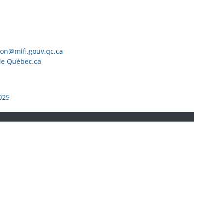
 à la maison
ion@mifi.gouv.qc.ca
de Québec.ca
025
t
nt