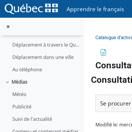
Passer au contenu principal
Location ou achat d'un logement
Apprendre le français
Problème lié à l'habitation
Localisation et déplacement
Replier
Catalogue d'acti
Déplacement à travers le Québec
Déplacement dans une ville
Consulta
Au téléphone
Consultat
Médias
Replier
Conditions d’
Météo
Se procure
Publicité
Suivi de l'actualité
QA Modu
Modifié le: mercr
GE QA
Contenu et contenant médias