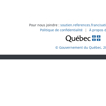
 Module2 T7-A2 Act4 Les médicaments sur ordonnance
 Module2 T7-A2 Act6 Les produits de base de la pharmacie
 Module2 T7-A2 Act10 Mini-dialogue
 QA Module2 T7-A2 Act10 Mini-dialogue
Pour nous joindre :
soutien.references.francisat
Politique de confidentialité
|
À propos 
 Module2 T7-A2 Act2.2 La phonétique
QA Module2 T7-A2 Act2.2 La phonétique
 Module2 T7-A2 Act3 Jeu de rôles, la pharmacie
© Gouvernement du Québec, 2
 Module2 T7-A2 Act2.3 Expliquer un problème
QA Module2 T7-A2 Act2.3 Expliquer un problème
 Module2 T7-A2 Act4.1 Information sur un médicament
 Module2 T7-A2 Act4.1 Information sur un médicament
 Module2 T7-A2 Act4.4 Le renouvellement d'un médicamen
A Module2 T7-A2 Act4.4 Le renouvellement d'un médicame
n
T_O8T1S1_T7_i2_Se_procurer_medicament