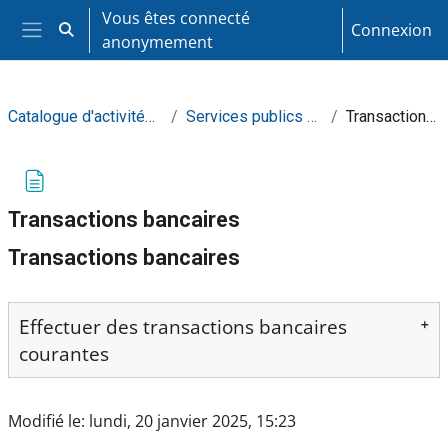
Passer au contenu principal
Vous êtes connecté
Connexion
Activer/désactiver la saisie de recherche
anonymement
Panneau latéral
Catalogue d'activités pédagogiques
Services publics et commerciaux
Transactions bancaires
Transactions bancaires
Transactions bancaires
Conditions d’achèvement
Effectuer des transactions bancaires
courantes
QA Module1 T6-A1
Modifié le: lundi, 20 janvier 2025, 15:23
GE QA Module1 T6-A1 Act6 Simulation des