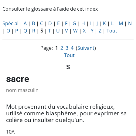
Consulter le glossaire à l’aide de cet index
Spécial
|
A
|
B
|
C
|
D
|
E
|
F
|
G
|
H
|
I
|
J
|
K
|
L
|
M
|
N
|
O
|
P
|
Q
|
R
|
S
|
T
|
U
|
V
|
W
|
X
|
Y
|
Z
|
Tout
Page:
1
2
3
4
(
Suivant
)
Tout
S
sacre
nom masculin
Mot provenant du vocabulaire religieux,
utilisé comme blasphème, pour exprimer sa
colère ou insulter quelqu’un.
10A