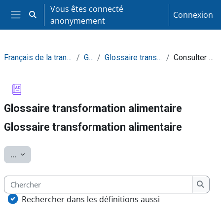
Passer au contenu principal
Vous êtes connecté
Connexion
Activer/désactiver la saisie de recherche
anonymement
Panneau latéral
Français de la transformation alimentaire
Général
Glossaire transformation alimentaire
Consulter alphabétiquement
Glossaire transformation alimentaire
Glossaire transformation alimentaire
Conditions d’achèvement
Exporter des articles
...
Chercher
Cherc
Rechercher dans les définitions aussi