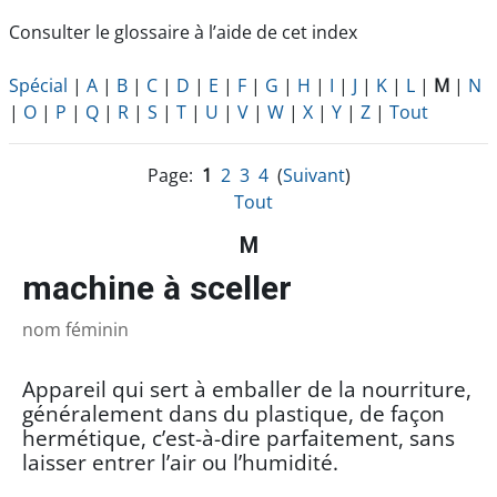
Consulter le glossaire à l’aide de cet index
Spécial
|
A
|
B
|
C
|
D
|
E
|
F
|
G
|
H
|
I
|
J
|
K
|
L
|
M
|
N
|
O
|
P
|
Q
|
R
|
S
|
T
|
U
|
V
|
W
|
X
|
Y
|
Z
|
Tout
Page:
1
2
3
4
(
Suivant
)
Tout
M
machine à sceller
nom féminin
Appareil qui sert à emballer de la nourriture,
généralement dans du plastique, de façon
hermétique, c’est-à-dire parfaitement, sans
laisser entrer l’air ou l’humidité.