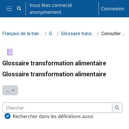
Passer au contenu principal
Vous êtes connecté
Connexion
Activer/désactiver la saisie de recherche
anonymement
Panneau latéral
Français de la transformation alimentaire
Général
Glossaire transformation alimentaire
Consulter alphabétiquement
Glossaire transformation alimentaire
Glossaire transformation alimentaire
Conditions d’achèvement
Exporter des articles
...
Chercher
Cherc
Rechercher dans les définitions aussi