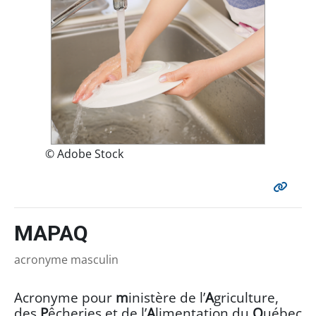
© Adobe Stock
MAPAQ
acronyme masculin
Acronyme pour
m
inistère de l’
A
griculture,
des
P
êcheries et de l’
A
limentation du
Q
uébec