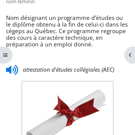
nom féminin
Nom désignant un programme d’études ou
le diplôme obtenu à la fin de celui-ci dans les
cégeps au Québec. Ce programme regroupe
des cours à caractère technique, en
préparation à un emploi donné.
Ouvrir l’index du cours
Ouv
1B
attestation d'études collégiales (AEC)