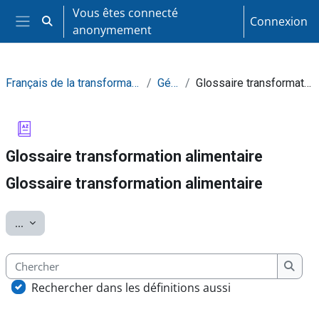
Passer au contenu principal
Vous êtes connecté
Connexion
Activer/désactiver la saisie de recherche
anonymement
Panneau latéral
Français de la transformation alimentaire
Général
Glossaire transformation alimentaire
Glossaire transformation alimentaire
Glossaire transformation alimentaire
Conditions d’achèvement
Exporter des articles
...
Chercher
Cherc
Rechercher dans les définitions aussi