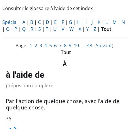
Consulter le glossaire à l’aide de cet index
Spécial
|
A
|
B
|
C
|
D
|
E
|
F
|
G
|
H
|
I
|
J
|
K
|
L
|
M
|
N
|
O
|
P
|
Q
|
R
|
S
|
T
|
U
|
V
|
W
|
X
|
Y
|
Z
|
Tout
Page:
1
2
3
4
5
6
7
8
9
10
...
48
(
Suivant
)
Tout
À
à l'aide de
préposition complexe
Par l'action de quelque chose, avec l'aide de
quelque chose.
7A