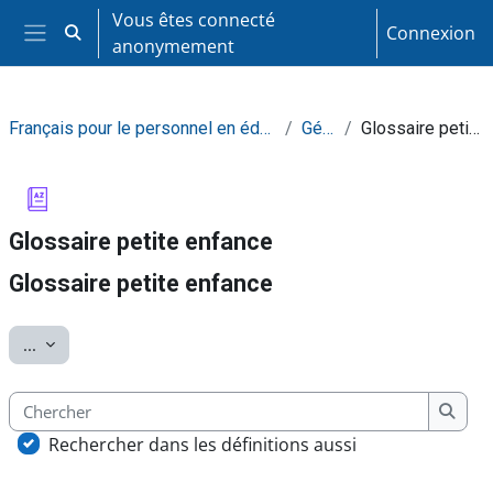
Passer au contenu principal
Vous êtes connecté
Connexion
Activer/désactiver la saisie de recherche
anonymement
Panneau latéral
Français pour le personnel en éducation à l'enfance
Général
Glossaire petite enfance
Glossaire petite enfance
Glossaire petite enfance
Conditions d’achèvement
Exporter des articles
...
Chercher
Cherc
Rechercher dans les définitions aussi