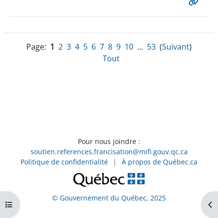
Page:
1
2
3
4
5
6
7
8
9
10
...
53
(
Suivant
)
Tout
Pour nous joindre :
soutien.references.francisation@mifi.gouv.qc.ca
Politique de confidentialité
|
À propos de Québec.ca
© Gouvernement du Québec, 2025
Ouvrir l’index du cours
Ouv