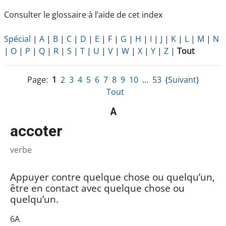
Consulter le glossaire à l’aide de cet index
Spécial
|
A
|
B
|
C
|
D
|
E
|
F
|
G
|
H
|
I
|
J
|
K
|
L
|
M
|
N
|
O
|
P
|
Q
|
R
|
S
|
T
|
U
|
V
|
W
|
X
|
Y
|
Z
|
Tout
Page:
1
2
3
4
5
6
7
8
9
10
...
53
(
Suivant
)
Tout
A
accoter
verbe
Appuyer contre quelque chose ou quelqu’un,
être en contact avec quelque chose ou
quelqu’un.
6A