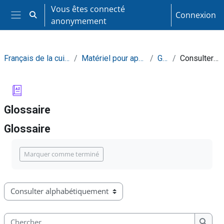
Passer au contenu principal
Vous êtes connecté
Connexion
Activer/désactiver la saisie de recherche
anonymement
Panneau latéral
Français de la cuisine et de la restauration
Matériel pour apprendre de façon autonome
Glossaire
Consulter alphabétiquement
Glossaire
Glossaire
Conditions d’achèvement
Marquer comme terminé
Consulter le glossaire à l’aide de cet index
Chercher