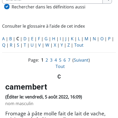
Cherc
Rechercher dans les définitions aussi
Consulter le glossaire à l’aide de cet index
A
|
B
|
C
|
D
|
E
|
F
|
G
|
H
|
I
|
J
|
K
|
L
|
M
|
N
|
O
|
P
|
Q
|
R
|
S
|
T
|
U
|
V
|
W
|
X
|
Y
|
Z
|
Tout
Page:
1
2
3
4
5
6
7
(
Suivant
)
Tout
C
camembert
(Éditer le: vendredi, 5 août 2022, 16:09)
nom masculin
Fromage à pâte molle fait de lait de vache,