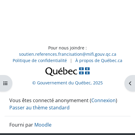
Pour nous joindre :
soutien.references.francisation@mifi.gouv.qc.ca
Politique de confidentialité
|
À propos de Québec.ca
© Gouvernement du Québec, 2025
Ouvrir l’index du cours
Ouv
Vous êtes connecté anonymement (
Connexion
)
Passer au thème standard
Fourni par
Moodle