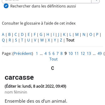
Cherc
Rechercher dans les définitions aussi
Consulter le glossaire à l’aide de cet index
A
|
B
|
C
|
D
|
E
|
F
|
G
|
H
|
I
|
J
|
K
|
L
|
M
|
N
|
O
|
P
|
Q
|
R
|
S
|
T
|
U
|
V
|
W
|
X
|
Y
|
Z
|
Tout
Page: (
Précédent
)
1
...
4
5
6
7
8
9
10
11
12
13
...
49
(
Tout
C
carcasse
(Éditer le: lundi, 8 août 2022, 09:49)
nom féminin
Ensemble des os d’un animal.