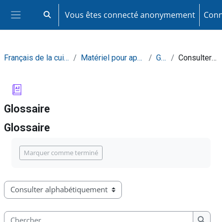
Passer au contenu principal
Vous êtes connecté anonymement
Conn
Activer/désactiver la saisie de recherche
Panneau latéral
Français de la cuisine et de la restauration
Matériel pour apprendre de façon autonome
Glossaire
Consulter alphabétiquement
Glossaire
Glossaire
Conditions d’achèvement
Marquer comme terminé
Consulter le glossaire à l’aide de cet index
Chercher