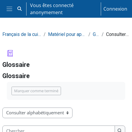
Passer au contenu principal
Vous êtes connecté
Connexion
Activer/désactiver la saisie de recherche
anonymement
Panneau latéral
Français de la cuisine et de la restauration
Matériel pour apprendre de façon autonome
Glossaire
Consulter alphabétiquement
Glossaire
Glossaire
Conditions d’achèvement
Marquer comme terminé
Consulter le glossaire à l’aide de cet index
Chercher