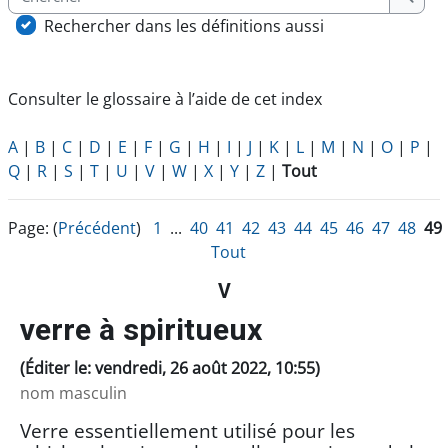
Cherc
Rechercher dans les définitions aussi
Consulter le glossaire à l’aide de cet index
A
|
B
|
C
|
D
|
E
|
F
|
G
|
H
|
I
|
J
|
K
|
L
|
M
|
N
|
O
|
P
|
Q
|
R
|
S
|
T
|
U
|
V
|
W
|
X
|
Y
|
Z
|
Tout
Page: (
Précédent
)
1
...
40
41
42
43
44
45
46
47
48
49
Tout
V
verre à spiritueux
(Éditer le: vendredi, 26 août 2022, 10:55)
nom masculin
Verre essentiellement utilisé pour les