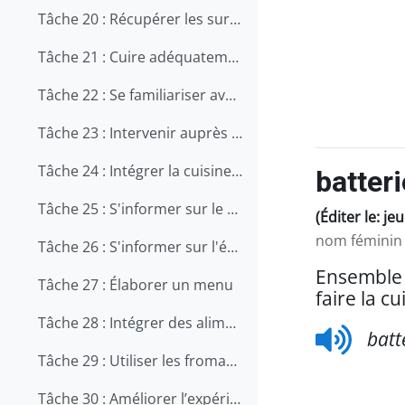
Tâche 20 : Récupérer les surplus alimentaires
Tâche 21 : Cuire adéquatement les aliments
Tâche 22 : Se familiariser avec la remorque de cuisine de rue
Tâche 23 : Intervenir auprès de la clientèle agressive
Tâche 24 : Intégrer la cuisine nordique écoresponsable dans vos pratiques culinaires
batteri
Tâche 25 : S'informer sur le choix, la conservation et l'utilisation des légumes
(Éditer le: je
nom féminin
Tâche 26 : S'informer sur l'équipement d'une cuisine de restaurant
Ensemble d
Tâche 27 : Élaborer un menu
faire la cu
Tâche 28 : Intégrer des aliments québécois au menu
batt
Tâche 29 : Utiliser les fromages en cuisine
Tâche 30 : Améliorer l’expérience client