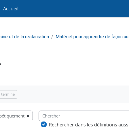
Accueil
sine et de la restauration
Matériel pour apprendre de façon a
e
achèvement
 terminé
Chercher
saire à l’aide de cet index
Rechercher dans les définitions auss