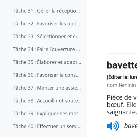
Tâche 31 : Gérer la réception de la marchandise
Tâche 32 : Favoriser les options « zéro déchet » en restauration
Tâche 33 : Sélectionner et cuire adéquatement le poisson
Tâche 34 : Faire l’ouverture et la fermeture d’un restaurant
Tâche 35 : Élaborer et adapter un menu
bavett
Tâche 36 : Favoriser la consommation de viandes maigres
(Éditer le: lu
nom fémini
Tâche 37 : Monter une assiette élégante et structurée
Pièce de v
Tâche 38 : Accueillir et soutenir la diversité culturelle
bœuf. Elle
saignante
Tâche 39 : Expliquer ses motivations pour suivre une formation
bave
Tâche 40 : Effectuer un service à la clientèle personnalisé