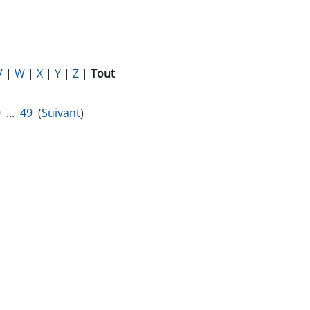
V
|
W
|
X
|
Y
|
Z
|
Tout
0
...
49
(
Suivant
)