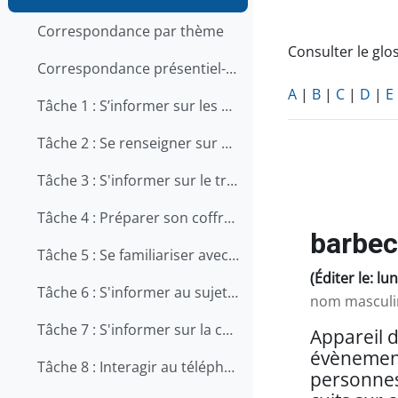
Correspondance par thème
Consulter le glos
Correspondance présentiel-en ligne
A
|
B
|
C
|
D
|
E
Tâche 1 : S’informer sur les qualités et les compétences recherchées pour travailler en restauration
Tâche 2 : Se renseigner sur une offre d'emploi au téléphone
Tâche 3 : S'informer sur le travail en cuisine
Tâche 4 : Préparer son coffre d'outils
barbe
Tâche 5 : Se familiariser avec le métier d'aide-cuisinier
(Éditer le: lu
Tâche 6 : S'informer au sujet de la prévention des chutes au travail
nom masculi
Tâche 7 : S'informer sur la carrière de chef
Appareil d
évènement 
Tâche 8 : Interagir au téléphone avec les clients
personnes