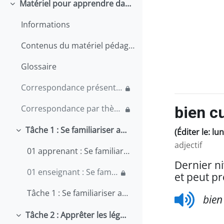
Matériel pour apprendre dans un cours
Replier
Informations
Contenus du matériel pédagogique
Glossaire
Correspondance présentiel-en ligne
bien cu
Correspondance par thème
Tâche 1 : Se familiariser avec le milieu de la restauration au Québec
(Éditer le: lu
Replier
adjectif
01 apprenant : Se familiariser avec le milieu de la restauration au Québec
Dernier ni
01 enseignant : Se familiariser avec le milieu de la restauration au Québec
et peut p
Tâche 1 : Se familiariser avec le milieu de la restauration au Québec
bien
Tâche 2 : Apprêter les légumes
Replier