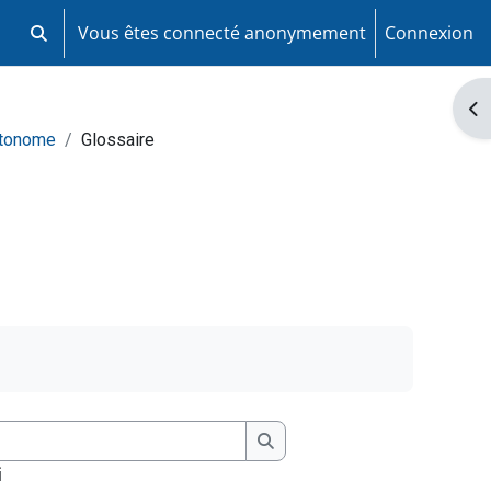
Vous êtes connecté anonymement
Connexion
Activer/désactiver la saisie de recherche
Ouv
utonome
Glossaire
Chercher
i