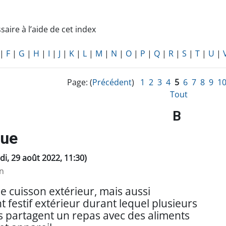
saire à l’aide de cet index
|
F
|
G
|
H
|
I
|
J
|
K
|
L
|
M
|
N
|
O
|
P
|
Q
|
R
|
S
|
T
|
U
|
Page: (
Précédent
)
1
2
3
4
5
6
7
8
9
1
Tout
B
cue
ndi, 29 août 2022, 11:30)
n
e cuisson extérieur, mais aussi
festif extérieur durant lequel plusieurs
 partagent un repas avec des aliments