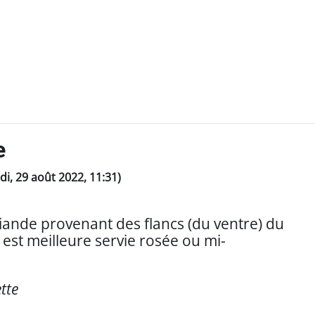
e
ndi, 29 août 2022, 11:31)
n
iande provenant des flancs (du ventre) du
 est meilleure servie rosée ou mi-
.
tte