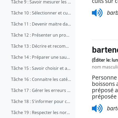
cuits sur 
Tâche 9 : Savoir mesurer les ingrédients
bar
Tâche 10 : Sélectionner et cuire un steak
Tâche 11 : Devenir maitre dans l'art de préparer un fond de veau
Tâche 12 : Présenter un produit culinaire
Tâche 13 : Décrire et recommander une bière
barten
Tâche 14 : Préparer une sauce béchamel
(Éditer le: lu
nom masculin
Tâche 15 : Savoir choisir et apprêter le homard
Personne q
Tâche 16 : Connaitre les catégories de desserts
boissons a
préposé a
Tâche 17 : Gérer les erreurs lors d'un service
préposée 
Tâche 18 : S'informer pour choisir un programme d'étude
bart
Tâche 19 : Respecter les normes de nettoyage et d'assainissement en cuisine