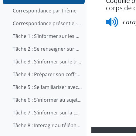
Coquille o
corps de 
Correspondance par thème
car
Correspondance présentiel-en ligne
Tâche 1 : S’informer sur les qualités et les compétences recherchées pour travailler en restauration
Tâche 2 : Se renseigner sur une offre d'emploi au téléphone
Tâche 3 : S'informer sur le travail en cuisine
Tâche 4 : Préparer son coffre d'outils
Tâche 5 : Se familiariser avec le métier d'aide-cuisinier
Tâche 6 : S'informer au sujet de la prévention des chutes au travail
Tâche 7 : S'informer sur la carrière de chef
Tâche 8 : Interagir au téléphone avec les clients