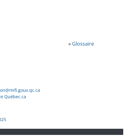
»
Glossaire
ion@mifi.gouv.qc.ca
de Québec.ca
025