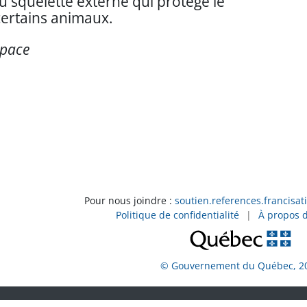
u squelette externe qui protège le
certains animaux.
apace
Pour nous joindre :
soutien.references.francisat
Politique de confidentialité
|
À propos 
© Gouvernement du Québec, 2