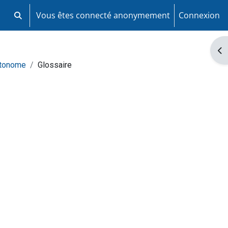
Vous êtes connecté anonymement
Connexion
Activer/désactiver la saisie de recherche
Ouv
utonome
Glossaire