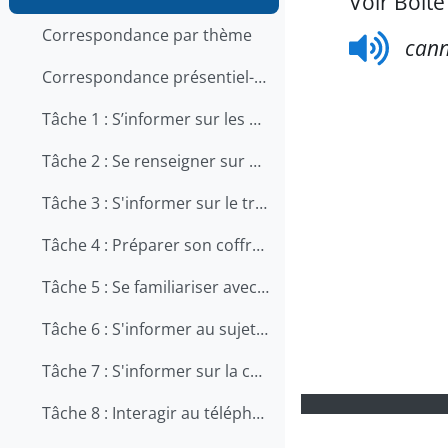
Voir Boite
Correspondance par thème
cann
Correspondance présentiel-en ligne
Tâche 1 : S’informer sur les qualités et les compétences recherchées pour travailler en restauration
Tâche 2 : Se renseigner sur une offre d'emploi au téléphone
Tâche 3 : S'informer sur le travail en cuisine
Tâche 4 : Préparer son coffre d'outils
Tâche 5 : Se familiariser avec le métier d'aide-cuisinier
Tâche 6 : S'informer au sujet de la prévention des chutes au travail
Tâche 7 : S'informer sur la carrière de chef
Tâche 8 : Interagir au téléphone avec les clients