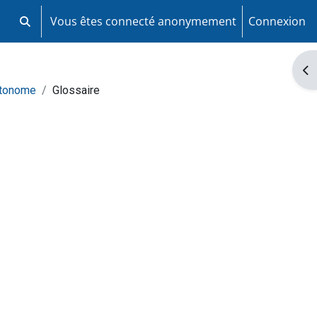
Vous êtes connecté anonymement
Connexion
Activer/désactiver la saisie de recherche
Ouv
utonome
Glossaire