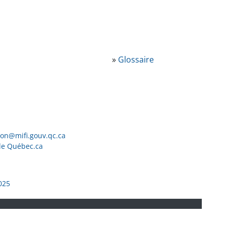
»
Glossaire
ion@mifi.gouv.qc.ca
de Québec.ca
025