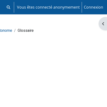
Vous êtes connecté anonymement
Connexion
Activer/désactiver la saisie de recherche
Ouv
utonome
Glossaire