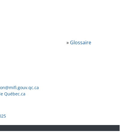
»
Glossaire
ion@mifi.gouv.qc.ca
de Québec.ca
025