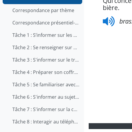
Qui concer
bière.
Correspondance par thème
bras
Correspondance présentiel-en ligne
Tâche 1 : S’informer sur les qualités et les compétences recherchées pour travailler en restauration
Tâche 2 : Se renseigner sur une offre d'emploi au téléphone
Tâche 3 : S'informer sur le travail en cuisine
Tâche 4 : Préparer son coffre d'outils
Tâche 5 : Se familiariser avec le métier d'aide-cuisinier
Tâche 6 : S'informer au sujet de la prévention des chutes au travail
Tâche 7 : S'informer sur la carrière de chef
Tâche 8 : Interagir au téléphone avec les clients