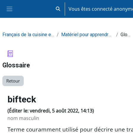
Passer au contenu principal
Vous êtes connecté anony
Activer/désactiver la saisie de recherc
Panneau latéral
Français de la cuisine et de la restauration
Matériel pour apprendre de façon autonome
Glossaire
Glossaire
Retour
bifteck
(Éditer le: vendredi, 5 août 2022, 14:13)
nom masculin
Terme couramment utilisé pour décrire une tr