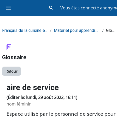
Passer au contenu principal
Vous êtes connecté anony
Activer/désactiver la saisie de recherc
Panneau latéral
Français de la cuisine et de la restauration
Matériel pour apprendre de façon autonome
Glossaire
Glossaire
Retour
aire de service
(Éditer le: lundi, 29 août 2022, 16:11)
nom féminin
Espace utilisé par le personnel de service pour