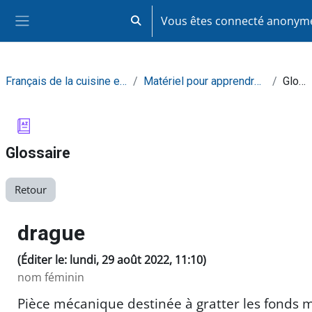
Passer au contenu principal
Vous êtes connecté anony
Activer/désactiver la saisie de recherc
Panneau latéral
Français de la cuisine et de la restauration
Matériel pour apprendre de façon autonome
Glossaire
Glossaire
Retour
drague
(Éditer le: lundi, 29 août 2022, 11:10)
nom féminin
Pièce mécanique destinée à gratter les fonds 