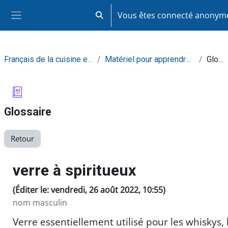
Passer au contenu principal
Vous êtes connecté anony
Activer/désactiver la saisie de recherc
Panneau latéral
Français de la cuisine et de la restauration
Matériel pour apprendre de façon autonome
Glossaire
Glossaire
Retour
verre à spiritueux
(Éditer le: vendredi, 26 août 2022, 10:55)
nom masculin
Verre essentiellement utilisé pour les whiskys, l