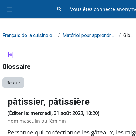
Passer au contenu principal
Vous êtes connecté anony
Activer/désactiver la saisie de recherc
Panneau latéral
Français de la cuisine et de la restauration
Matériel pour apprendre de façon autonome
Glossaire
Glossaire
Retour
pâtissier, pâtissière
(Éditer le: mercredi, 31 août 2022, 10:20)
nom masculin ou féminin
Personne qui confectionne les gâteaux, les mig