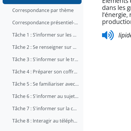
Éléments 
dans les gr
Correspondance par thème
l’énergie,
productio
Correspondance présentiel-en ligne
lipid
Tâche 1 : S’informer sur les qualités et les compétences recherchées pour travailler en restauration
Tâche 2 : Se renseigner sur une offre d'emploi au téléphone
Tâche 3 : S'informer sur le travail en cuisine
Tâche 4 : Préparer son coffre d'outils
Tâche 5 : Se familiariser avec le métier d'aide-cuisinier
Tâche 6 : S'informer au sujet de la prévention des chutes au travail
Tâche 7 : S'informer sur la carrière de chef
Tâche 8 : Interagir au téléphone avec les clients