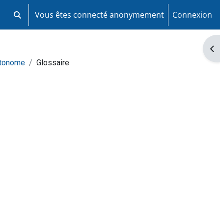
Vous êtes connecté anonymement
Connexion
Activer/désactiver la saisie de recherche
Ouv
utonome
Glossaire