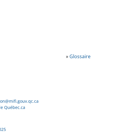
»
Glossaire
ion@mifi.gouv.qc.ca
de Québec.ca
025