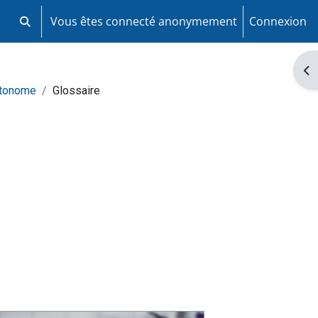
Vous êtes connecté anonymement
Connexion
Activer/désactiver la saisie de recherche
Ouv
utonome
Glossaire