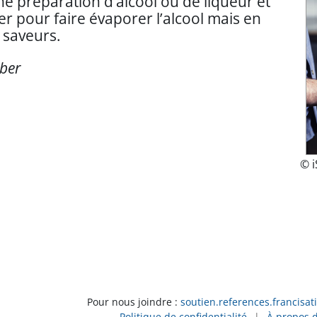
e préparation d’alcool ou de liqueur et
r pour faire évaporer l’alcool mais en
 saveurs.
ber
© i
Pour nous joindre :
soutien.references.francisat
Politique de confidentialité
|
À propos 