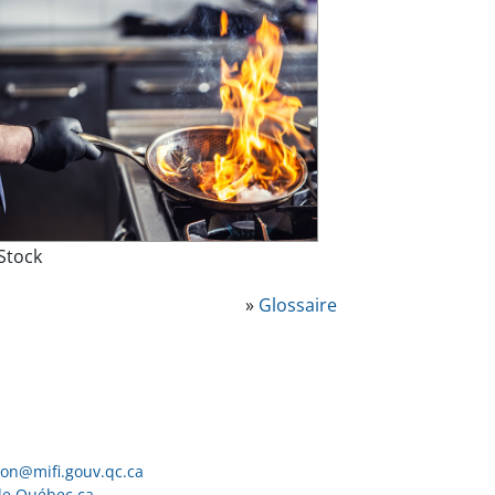
Stock
»
Glossaire
ion@mifi.gouv.qc.ca
de Québec.ca