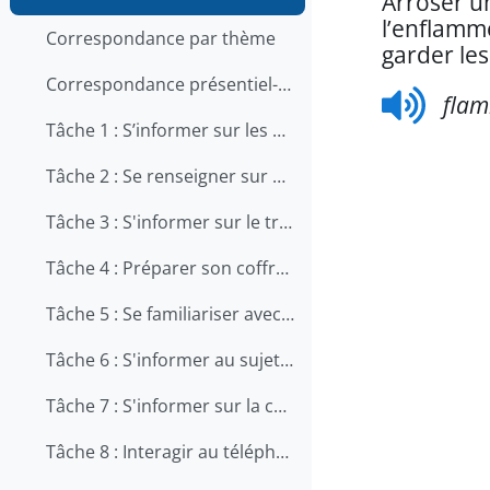
Arroser un
l’enflamme
Correspondance par thème
garder les
Correspondance présentiel-en ligne
flam
Tâche 1 : S’informer sur les qualités et les compétences recherchées pour travailler en restauration
Tâche 2 : Se renseigner sur une offre d'emploi au téléphone
Tâche 3 : S'informer sur le travail en cuisine
Tâche 4 : Préparer son coffre d'outils
Tâche 5 : Se familiariser avec le métier d'aide-cuisinier
Tâche 6 : S'informer au sujet de la prévention des chutes au travail
Tâche 7 : S'informer sur la carrière de chef
Tâche 8 : Interagir au téléphone avec les clients