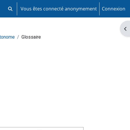
Vous êtes connecté anonymement
Connexion
Activer/désactiver la saisie de recherche
Ouv
utonome
Glossaire