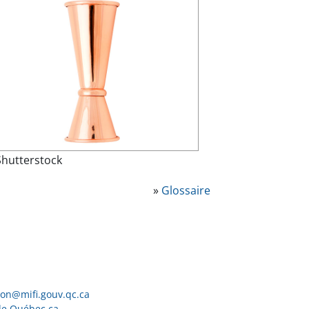
Shutterstock
»
Glossaire
ion@mifi.gouv.qc.ca
de Québec.ca