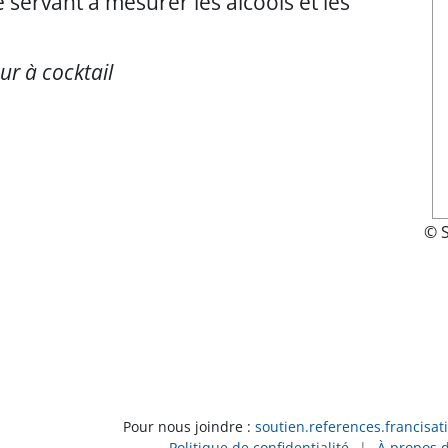
 servant à mesurer les alcools et les
ur à cocktail
© 
Pour nous joindre :
soutien.references.francisat
Politique de confidentialité
|
À propos 