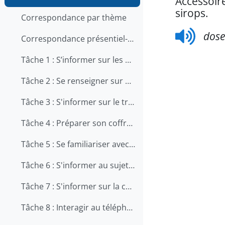
Accessoire
sirops.
Correspondance par thème
dose
Correspondance présentiel-en ligne
Tâche 1 : S’informer sur les qualités et les compétences recherchées pour travailler en restauration
Tâche 2 : Se renseigner sur une offre d'emploi au téléphone
Tâche 3 : S'informer sur le travail en cuisine
Tâche 4 : Préparer son coffre d'outils
Tâche 5 : Se familiariser avec le métier d'aide-cuisinier
Tâche 6 : S'informer au sujet de la prévention des chutes au travail
Tâche 7 : S'informer sur la carrière de chef
Tâche 8 : Interagir au téléphone avec les clients