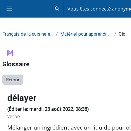
Passer au contenu principal
Vous êtes connecté anony
Activer/désactiver la saisie de recherc
Panneau latéral
Français de la cuisine et de la restauration
Matériel pour apprendre de façon autonome
Glossaire
Glossaire
Retour
délayer
(Éditer le: mardi, 23 août 2022, 08:38)
verbe
Mélanger un ingrédient avec un liquide pour o