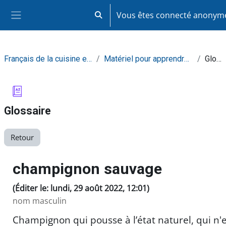
Passer au contenu principal
Vous êtes connecté anony
Activer/désactiver la saisie de recherc
Panneau latéral
Français de la cuisine et de la restauration
Matériel pour apprendre de façon autonome
Glossaire
Glossaire
Retour
champignon sauvage
(Éditer le: lundi, 29 août 2022, 12:01)
nom masculin
Champignon qui pousse à l’état naturel, qui n'