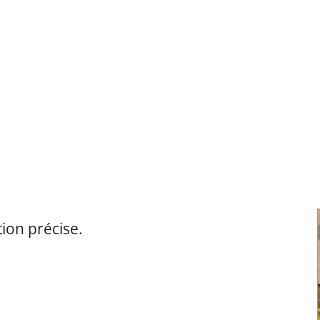
ssary/entry/3812/TA_glo_abondamment_001.mp3
ion précise.
ary/entry/3813/TA_glo_acheminer_001.mp3