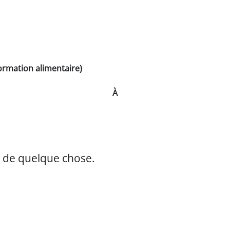
formation alimentaire)
À
de de quelque chose.
ry/entry/3809/a_laide_de.mp3