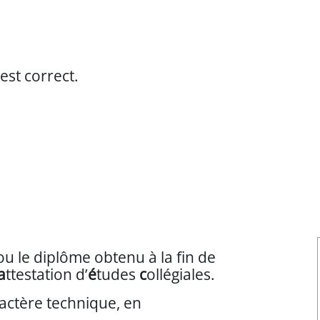
est correct.
ary/entry/3815/TA_glo_adequat_001.mp3
u le diplôme obtenu à la fin de
a
ttestation d’
é
tudes
c
ollégiales.
ctère technique, en