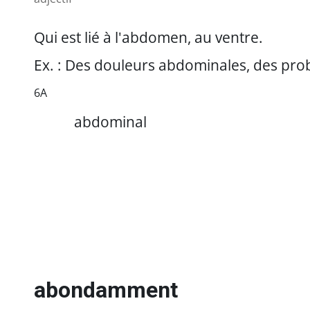
Qui est lié à l'abdomen, au ventre.
Ex. : Des douleurs abdominales, des pr
6A
https://referencesfrancisation.immigration-
abdominal
quebec.gouv.qc.ca/moodle_ref/pluginfile.php/1055480/mod_gloss
abondamment