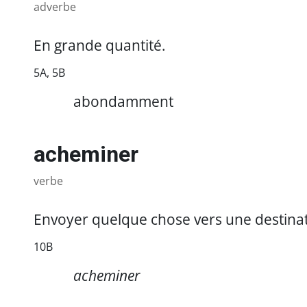
adverbe
En grande quantité.
5A, 5B
https://referencesfrancisation.immigration-
abondamment
quebec.gouv.qc.ca/moodle_ref/pluginfile.php/1055480/mod_glo
acheminer
verbe
Envoyer quelque chose vers une destinat
10B
https://referencesfrancisation.immigration-
acheminer
quebec.gouv.qc.ca/moodle_ref/pluginfile.php/1055480/mod_gloss