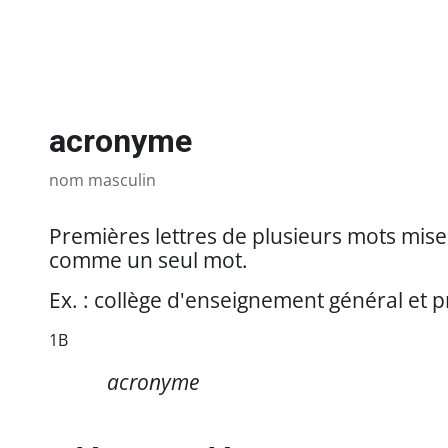
acronyme
nom masculin
Premières lettres de plusieurs mots mis
comme un seul mot.
Ex. : collège d'enseignement général et p
1B
https://referencesfrancisation.immigration-
acronyme
quebec.gouv.qc.ca/moodle_ref/pluginfile.php/1055480/mod_glos