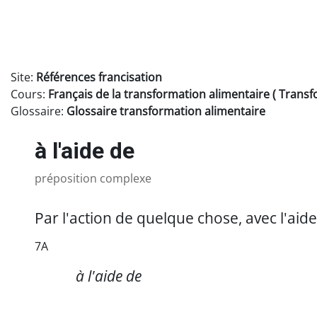
Passer au contenu principal
Site:
Références francisation
Cours:
Français de la transformation alimentaire ( Trans
Glossaire:
Glossaire transformation alimentaire
à l'aide de
préposition complexe
Par l'action de quelque chose, avec l'ai
7A
https://referencesfrancisation.immigration-
à l'aide de
quebec.gouv.qc.ca/moodle_ref/pluginfile.php/1055480/mod_glossa