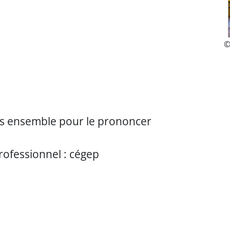
©
es ensemble pour le prononcer
rofessionnel : cégep
sary/entry/3814/TA_glo_acronyme_001.mp3