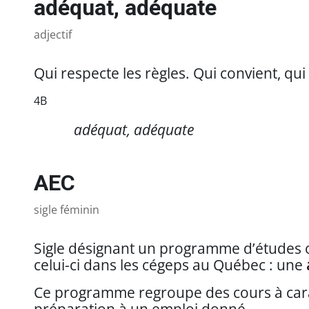
adéquat, adéquate
adjectif
Qui respecte les règles. Qui convient, qui 
4B
https://referencesfrancisation.immigration-
adéquat, adéquate
quebec.gouv.qc.ca/moodle_ref/pluginfile.php/1055480/mod_gloss
AEC
sigle féminin
Sigle désignant un programme d’études o
celui-ci dans les cégeps au Québec :
u
ne
Ce programme regroupe des cours à cara