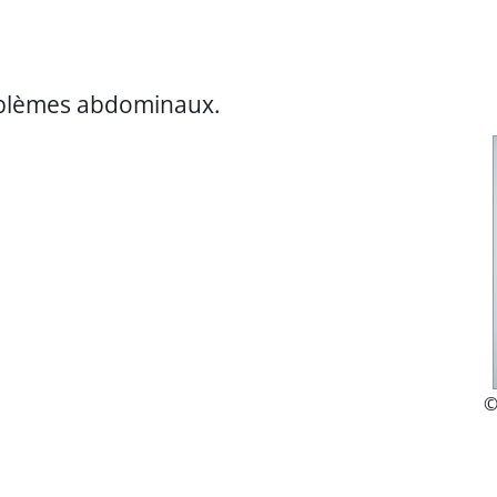
oblèmes abdominaux.
ary/entry/3811/TA_glo_abdominal_001.mp3
©