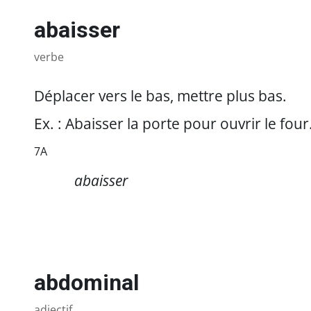
abaisser
verbe
Déplacer vers le bas, mettre plus bas.
Ex. : Abaisser la porte pour ouvrir le four
7A
https://referencesfrancisation.immigration-
abaisser
quebec.gouv.qc.ca/moodle_ref/pluginfile.php/1055480/mod_gloss
abdominal
adjectif