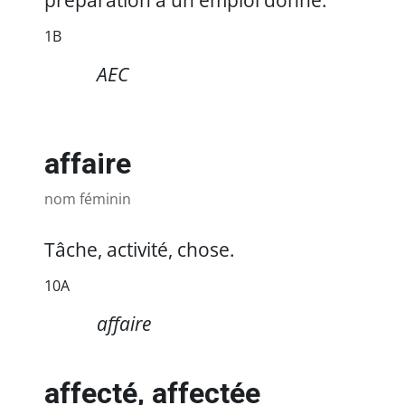
préparation à un emploi donné.
1B
https://referencesfrancisation.immigration-
AEC
quebec.gouv.qc.ca/moodle_ref/pluginfile.php/1055480/mod_gloss
affaire
nom féminin
Tâche, activité, chose.
10A
https://referencesfrancisation.immigration-
affaire
quebec.gouv.qc.ca/moodle_ref/pluginfile.php/1055480/mod_glossa
affecté, affectée