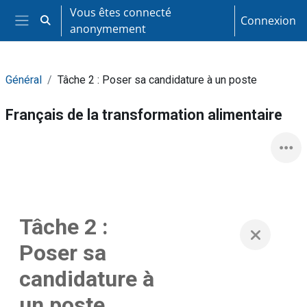
Passer au contenu principal
Vous êtes connecté
Connexion
Activer/désactiver la saisie de recherche
anonymement
Panneau latéral
Général
Tâche 2 : Poser sa candidature à un poste
Français de la transformation alimentaire
Tâche 2 :
Poser sa
candidature à
un poste