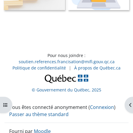
Pour nous joindre :
soutien.references.francisation@mifi.gouv.qc.ca
Politique de confidentialité
|
À propos de Québec.ca
© Gouvernement du Québec, 2025
Ouvrir l’index du cours
Ou
Vous êtes connecté anonymement (
Connexion
)
Passer au thème standard
Fourni par
Moodle