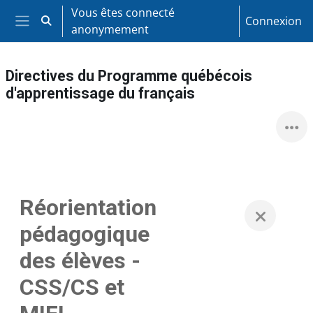
Passer au contenu principal
Vous êtes connecté
Connexion
Activer/désactiver la saisie de recherche
anonymement
Panneau latéral
Directives du Programme québécois
d'apprentissage du français
Réorientation
pédagogique
des élèves -
CSS/CS et