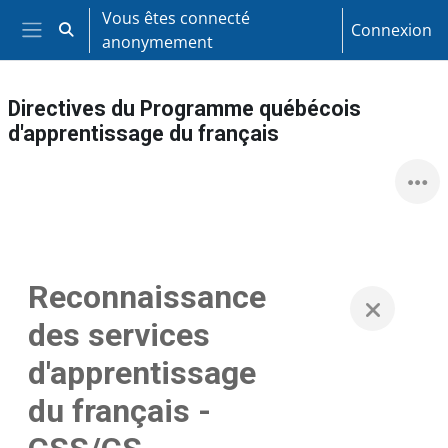
Passer au contenu principal
Vous êtes connecté
Connexion
Activer/désactiver la saisie de recherche
anonymement
Panneau latéral
Directives du Programme québécois
d'apprentissage du français
Reconnaissance
des services
d'apprentissage
du français -