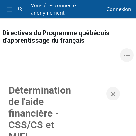
Passer au contenu principal
Vous êtes connecté
Connexion
Activer/désactiver la saisie de recherche
anonymement
Panneau latéral
Directives du Programme québécois
d'apprentissage du français
Détermination
de l'aide
financière -
CSS/CS et