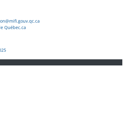
ion@mifi.gouv.qc.ca
de Québec.ca
025