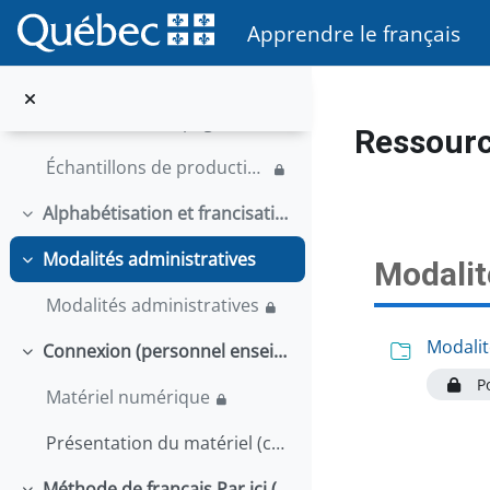
Passer au contenu principal
Introduction
Apprendre le français
Application Web – Échelle québécoise des niveaux de compétence en français
Module d'accompagnement pour l'utilisation de l'Échelle québécoise et l'interprétation des niveaux de compétence en français
Ressourc
Échantillons de production orale et de production écrite
Alphabétisation et francisation-alpha
Replier
Modalités administratives
Modalit
Replier
Modalités administratives
Modalit
Connexion (personnel enseignant)
Replier
Po
Matériel numérique
Présentation du matériel (copie)
Méthode de français Par ici (personnel enseignant)