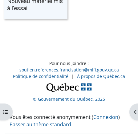
Nouveau matériel mis
à l'essai
Pour nous joindre :
soutien.references.francisation@mifi.gouv.qc.ca
Politique de confidentialité
|
À propos de Québec.ca
© Gouvernement du Québec, 2025
Ouvrir l’index du cours
Ou
Vous êtes connecté anonymement (
Connexion
)
Passer au thème standard