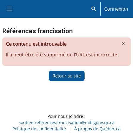
Passer au contenu principal
Connexion
Activer/désactiver la
Panneau latéral
Références francisation
×
Ce contenu est introuvable
Igno
Il a peut-être été supprimé ou l’URL est incorrecte.
Retour au site
Pour nous joindre :
soutien.references.francisation@mifi.gouv.qc.ca
Politique de confidentialité
|
À propos de Québec.ca