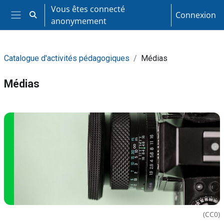
Passer au contenu principal
Vous êtes connecté
Connexion
Activer/désactiver la saisie de recherche
anonymement
Panneau latéral
Catalogue d'activités pédagogiques
Médias
Médias
Résumé de section
(CC0)